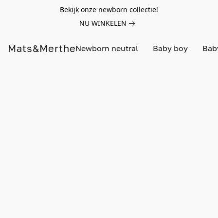
Bekijk onze newborn collectie!
NU WINKELEN
Mats&Merthe
Newborn neutral
Baby boy
Baby