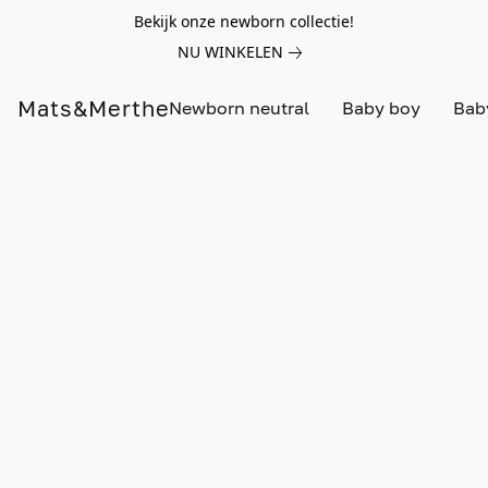
Bekijk onze newborn collectie!
NU WINKELEN
Mats&Merthe
Newborn neutral
Baby boy
Baby