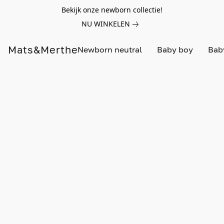
Bekijk onze newborn collectie!
NU WINKELEN
Mats&Merthe
Newborn neutral
Baby boy
Baby