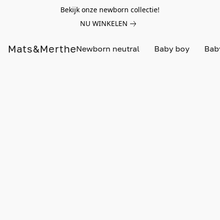
Bekijk onze newborn collectie!
NU WINKELEN
Mats&Merthe
Newborn neutral
Baby boy
Baby