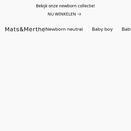
Bekijk onze newborn collectie!
NU WINKELEN
Mats&Merthe
Newborn neutral
Baby boy
Baby